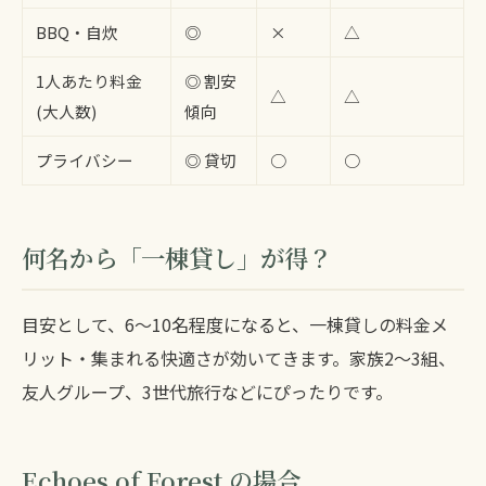
BBQ・自炊
◎
×
△
1人あたり料金
◎ 割安
△
△
(大人数)
傾向
プライバシー
◎ 貸切
○
○
何名から「一棟貸し」が得？
目安として、6〜10名程度になると、一棟貸しの料金メ
リット・集まれる快適さが効いてきます。家族2〜3組、
友人グループ、3世代旅行などにぴったりです。
Echoes of Forest の場合