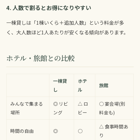
4. 人数で割るとお得になりやすい
一棟貸しは「1棟いくら＋追加人数」という料金が多
く、大人数ほど1人あたりが安くなる傾向があります。
ホテル・旅館との比較
一棟貸
ホテ
旅館
し
ル
みんなで集まる
◎ リビ
△ ロ
○ 宴会場(別
場所
ング
ビー
料金も)
△ 食事時間あ
時間の自由
◎
○
り