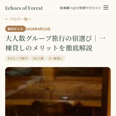
Echoes of Forest
日本語
English
繁體中文
한국어
← ブログ一覧へ
2026年6月23日
旅のヒント
大人数グループ旅行の宿選び｜一
棟貸しのメリットを徹底解説
#グループ旅行
#大人数
#一棟貸し